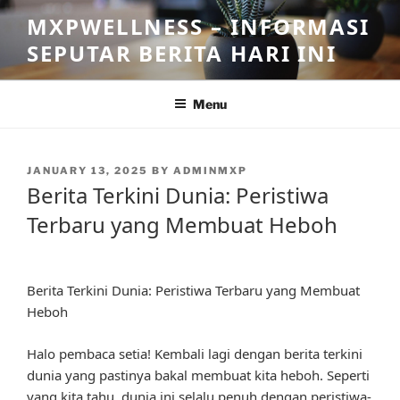
Skip
MXPWELLNESS – INFORMASI
to
SEPUTAR BERITA HARI INI
content
Menu
POSTED
JANUARY 13, 2025
BY
ADMINMXP
ON
Berita Terkini Dunia: Peristiwa
Terbaru yang Membuat Heboh
Berita Terkini Dunia: Peristiwa Terbaru yang Membuat
Heboh
Halo pembaca setia! Kembali lagi dengan berita terkini
dunia yang pastinya bakal membuat kita heboh. Seperti
yang kita tahu, dunia ini selalu penuh dengan peristiwa-