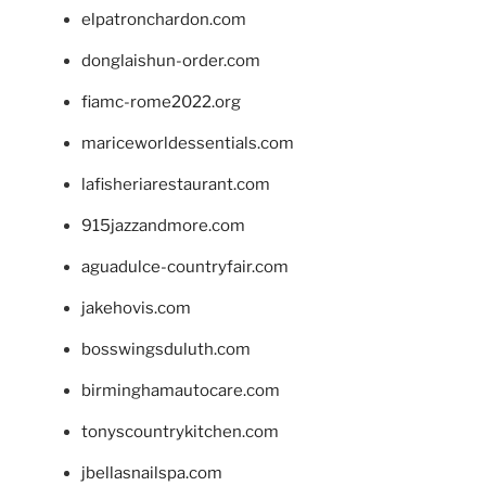
elpatronchardon.com
donglaishun-order.com
fiamc-rome2022.org
mariceworldessentials.com
lafisheriarestaurant.com
915jazzandmore.com
aguadulce-countryfair.com
jakehovis.com
bosswingsduluth.com
birminghamautocare.com
tonyscountrykitchen.com
jbellasnailspa.com