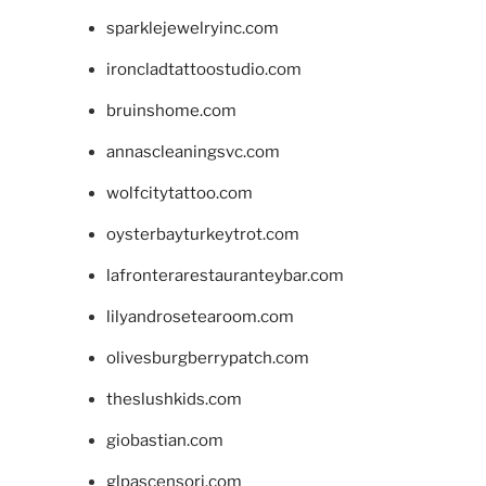
sparklejewelryinc.com
ironcladtattoostudio.com
bruinshome.com
annascleaningsvc.com
wolfcitytattoo.com
oysterbayturkeytrot.com
lafronterarestauranteybar.com
lilyandrosetearoom.com
olivesburgberrypatch.com
theslushkids.com
giobastian.com
glpascensori.com