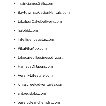
TrainGames365.com
BaytownEvaCationRentals.com
JabalpurCakeDelivery.com
halobjd.com
intelligenceqatar.com
PikaPikaApp.com
takecareofbusinessdfw.org
HamadaOfJapan.com
VersifyLifestyle.com
kingscreekadventures.com
antaeuslabs.com
purelycleanchemdry.com