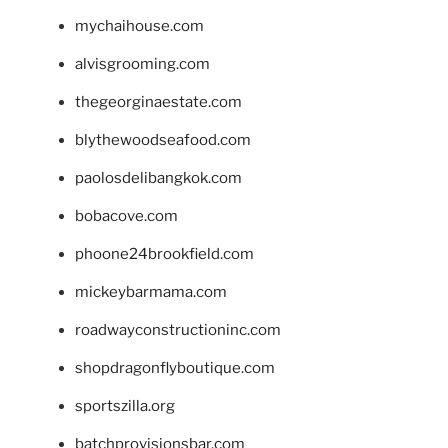
mychaihouse.com
alvisgrooming.com
thegeorginaestate.com
blythewoodseafood.com
paolosdelibangkok.com
bobacove.com
phoone24brookfield.com
mickeybarmama.com
roadwayconstructioninc.com
shopdragonflyboutique.com
sportszilla.org
batchprovisionsbar.com