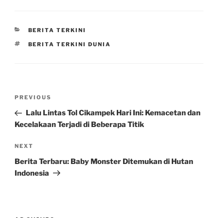
CATEGORIES
BERITA TERKINI
TAGS
BERITA TERKINI DUNIA
Post
Previous
PREVIOUS
navigation
Post
Lalu Lintas Tol Cikampek Hari Ini: Kemacetan dan
Kecelakaan Terjadi di Beberapa Titik
Next
NEXT
Post
Berita Terbaru: Baby Monster Ditemukan di Hutan
Indonesia