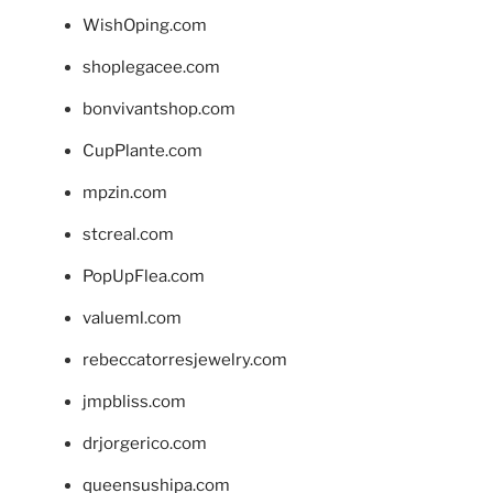
WishOping.com
shoplegacee.com
bonvivantshop.com
CupPlante.com
mpzin.com
stcreal.com
PopUpFlea.com
valueml.com
rebeccatorresjewelry.com
jmpbliss.com
drjorgerico.com
queensushipa.com