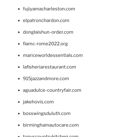
fujiyamacharleston.com
elpatronchardon.com
donglaishun-order.com
fiamc-rome2022.org
mariceworldessentials.com
lafisheriarestaurant.com
915jazzandmore.com
aguadulce-countryfair.com
jakehovis.com
bosswingsduluth.com
birminghamautocare.com
tonyscountrykitchen.com