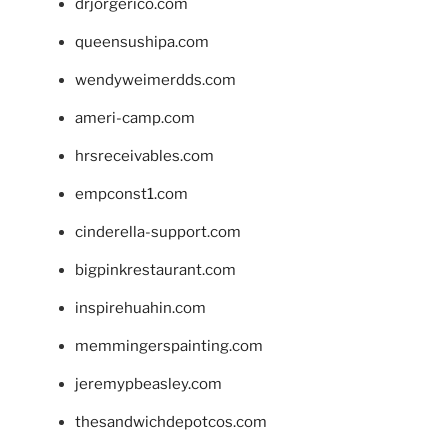
drjorgerico.com
queensushipa.com
wendyweimerdds.com
ameri-camp.com
hrsreceivables.com
empconst1.com
cinderella-support.com
bigpinkrestaurant.com
inspirehuahin.com
memmingerspainting.com
jeremypbeasley.com
thesandwichdepotcos.com