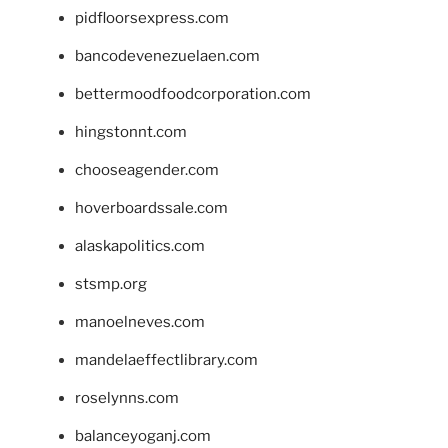
pidfloorsexpress.com
bancodevenezuelaen.com
bettermoodfoodcorporation.com
hingstonnt.com
chooseagender.com
hoverboardssale.com
alaskapolitics.com
stsmp.org
manoelneves.com
mandelaeffectlibrary.com
roselynns.com
balanceyoganj.com