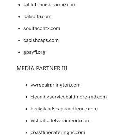
tabletennisnearme.com
oaksofa.com
soultacohtx.com
capishcaps.com
gpsyfl.org
MEDIA PARTNER III
vwrepairarlington.com
cleaningservicebaltimore-md.com
beckslandscapeandfence.com
vistaaltadelveramendi.com
coastlinecateringnc.com