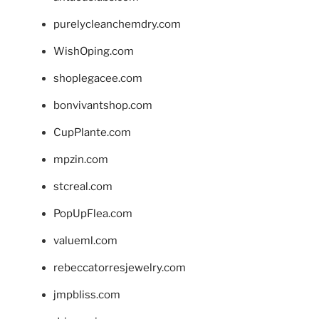
purelycleanchemdry.com
WishOping.com
shoplegacee.com
bonvivantshop.com
CupPlante.com
mpzin.com
stcreal.com
PopUpFlea.com
valueml.com
rebeccatorresjewelry.com
jmpbliss.com