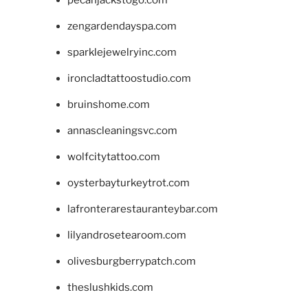
zengardendayspa.com
sparklejewelryinc.com
ironcladtattoostudio.com
bruinshome.com
annascleaningsvc.com
wolfcitytattoo.com
oysterbayturkeytrot.com
lafronterarestauranteybar.com
lilyandrosetearoom.com
olivesburgberrypatch.com
theslushkids.com