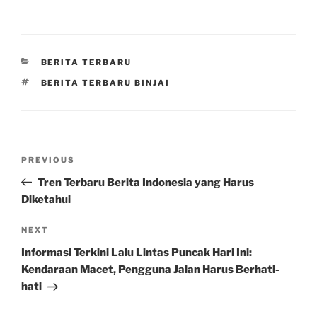
CATEGORIES
BERITA TERBARU
TAGS
BERITA TERBARU BINJAI
Post
Previous
PREVIOUS
navigation
Post
Tren Terbaru Berita Indonesia yang Harus
Diketahui
Next
NEXT
Post
Informasi Terkini Lalu Lintas Puncak Hari Ini:
Kendaraan Macet, Pengguna Jalan Harus Berhati-
hati