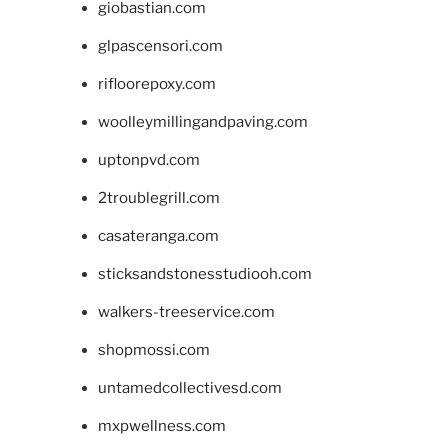
giobastian.com
glpascensori.com
rifloorepoxy.com
woolleymillingandpaving.com
uptonpvd.com
2troublegrill.com
casateranga.com
sticksandstonesstudiooh.com
walkers-treeservice.com
shopmossi.com
untamedcollectivesd.com
mxpwellness.com