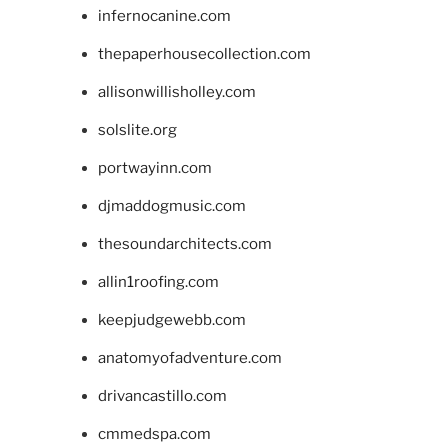
infernocanine.com
thepaperhousecollection.com
allisonwillisholley.com
solslite.org
portwayinn.com
djmaddogmusic.com
thesoundarchitects.com
allin1roofing.com
keepjudgewebb.com
anatomyofadventure.com
drivancastillo.com
cmmedspa.com