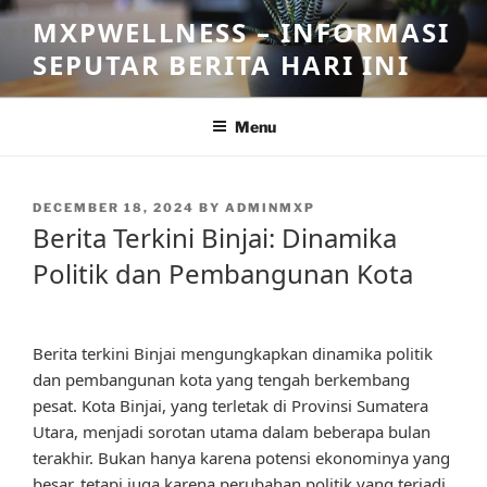
Skip
MXPWELLNESS – INFORMASI
to
SEPUTAR BERITA HARI INI
content
Menu
POSTED
DECEMBER 18, 2024
BY
ADMINMXP
ON
Berita Terkini Binjai: Dinamika
Politik dan Pembangunan Kota
Berita terkini Binjai mengungkapkan dinamika politik
dan pembangunan kota yang tengah berkembang
pesat. Kota Binjai, yang terletak di Provinsi Sumatera
Utara, menjadi sorotan utama dalam beberapa bulan
terakhir. Bukan hanya karena potensi ekonominya yang
besar, tetapi juga karena perubahan politik yang terjadi