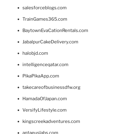
salesforceblogs.com
TrainGames365.com
BaytownEvaCationRentals.com
JabalpurCakeDelivery.com
halobjd.com
intelligenceqatar.com
PikaPikaApp.com
takecareofbusinessdfw.org
HamadaOfJapan.com
VersifyLifestyle.com
kingscreekadventures.com
antaeuslabs.com