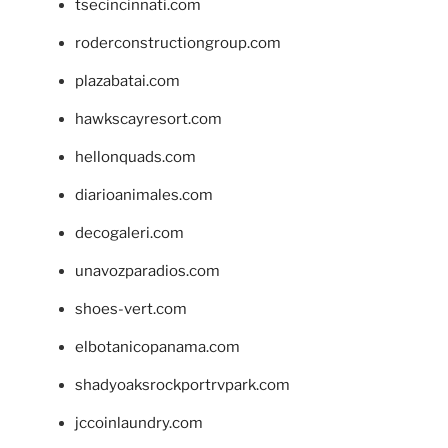
tsecincinnati.com
roderconstructiongroup.com
plazabatai.com
hawkscayresort.com
hellonquads.com
diarioanimales.com
decogaleri.com
unavozparadios.com
shoes-vert.com
elbotanicopanama.com
shadyoaksrockportrvpark.com
jccoinlaundry.com