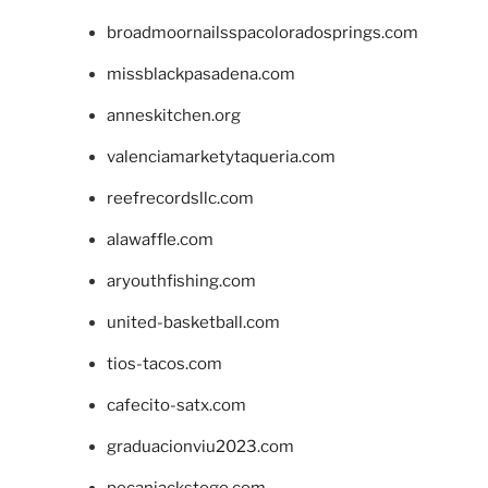
broadmoornailsspacoloradosprings.com
missblackpasadena.com
anneskitchen.org
valenciamarketytaqueria.com
reefrecordsllc.com
alawaffle.com
aryouthfishing.com
united-basketball.com
tios-tacos.com
cafecito-satx.com
graduacionviu2023.com
pecanjackstogo.com