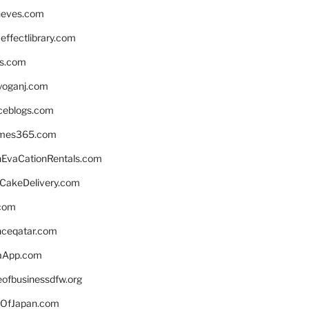
neves.com
ffectlibrary.com
ns.com
yoganj.com
rceblogs.com
ames365.com
EvaCationRentals.com
rCakeDelivery.com
.com
enceqatar.com
aApp.com
eofbusinessdfw.org
OfJapan.com