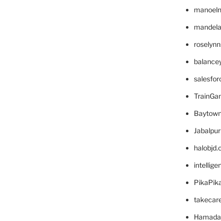
manoel
mandelae
roselyn
balance
salesfo
TrainG
Baytown
Jabalpu
halobjd
intellig
PikaPik
takecar
Hamada