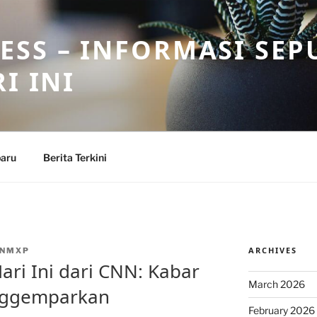
SS – INFORMASI SEP
I INI
baru
Berita Terkini
ARCHIVES
INMXP
ari Ini dari CNN: Kabar
March 2026
nggemparkan
February 2026