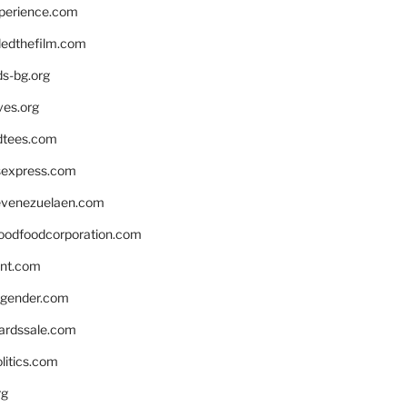
xperience.com
edthefilm.com
ds-bg.org
ves.org
tees.com
rsexpress.com
venezuelaen.com
oodfoodcorporation.com
nnt.com
gender.com
ardssale.com
litics.com
rg