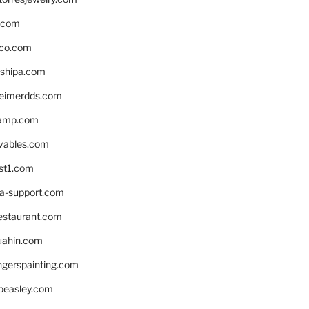
s.com
ico.com
shipa.com
eimerdds.com
camp.com
ivables.com
st1.com
la-support.com
estaurant.com
uahin.com
erspainting.com
beasley.com