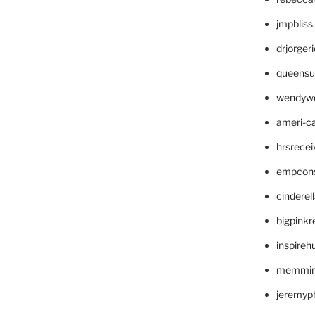
jmpblis
drjorger
queensu
wendyw
ameri-
hrsrece
empcon
cinderel
bigpinkr
inspireh
memming
jeremyp