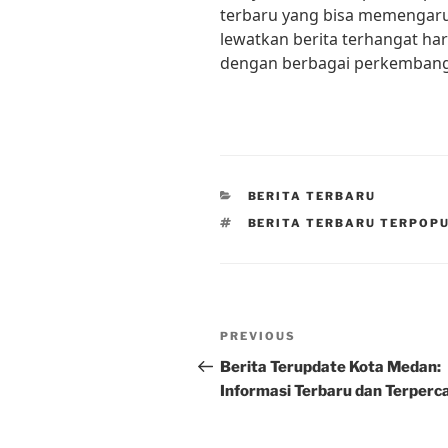
terbaru yang bisa memengaruh
lewatkan berita terhangat har
dengan berbagai perkembanga
CATEGORIES
BERITA TERBARU
TAGS
BERITA TERBARU TERPOPU
Post
Previous
PREVIOUS
navigation
Post
Berita Terupdate Kota Medan:
Informasi Terbaru dan Terperc