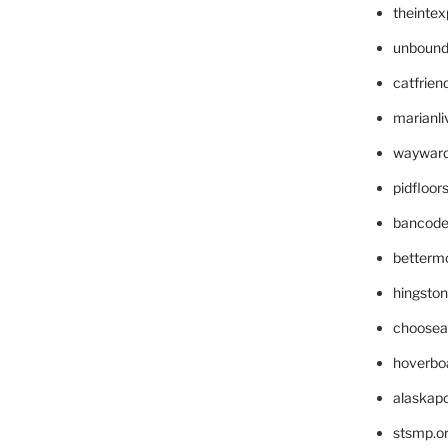
theinte
unbound
catfrien
marianli
wayward
pidfloo
bancode
betterm
hingsto
choosea
hoverbo
alaskapo
stsmp.o