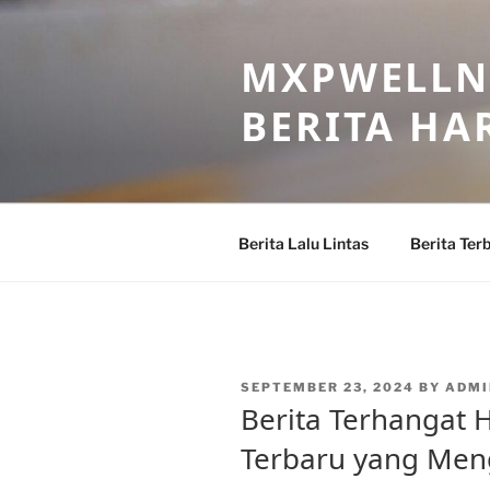
Skip
to
MXPWELLNE
content
BERITA HAR
Berita Lalu Lintas
Berita Ter
POSTED
SEPTEMBER 23, 2024
BY
ADM
ON
Berita Terhangat H
Terbaru yang Me