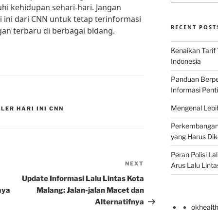
i kehidupan sehari-hari. Jangan
i ini dari CNN untuk tetap terinformasi
RECENT POST
n terbaru di berbagai bidang.
Kenaikan Tarif
Indonesia
Panduan Berper
Informasi Pent
Mengenal Lebih
LER HARI INI CNN
Perkembangan T
yang Harus Di
Peran Polisi L
NEXT
Next
Arus Lalu Linta
Post
Update Informasi Lalu Lintas Kota
aya
Malang: Jalan-jalan Macet dan
Alternatifnya
okhealt