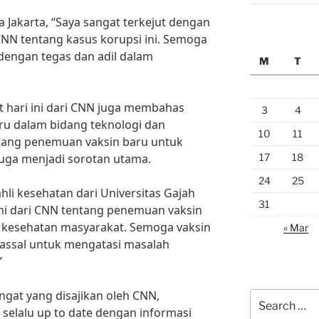
 Jakarta, “Saya sangat terkejut dengan
i CNN tentang kasus korupsi ini. Semoga
dengan tegas dan adil dalam
M
T
at hari ini dari CNN juga membahas
3
4
u dalam bidang teknologi dan
10
11
ntang penemuan vaksin baru untuk
17
18
uga menjadi sorotan utama.
24
25
hli kesehatan dari Universitas Gajah
31
 ini dari CNN tentang penemuan vaksin
k kesehatan masyarakat. Semoga vaksin
« Mar
massal untuk mengatasi masalah
”
ngat yang disajikan oleh CNN,
Search
selalu up to date dengan informasi
for: