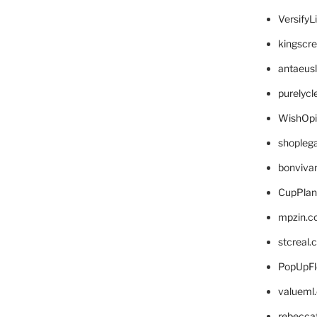
VersifyL
kingscr
antaeus
purelyc
WishOp
shopleg
bonviva
CupPlan
mpzin.c
stcreal.
PopUpFl
valueml
rebecca