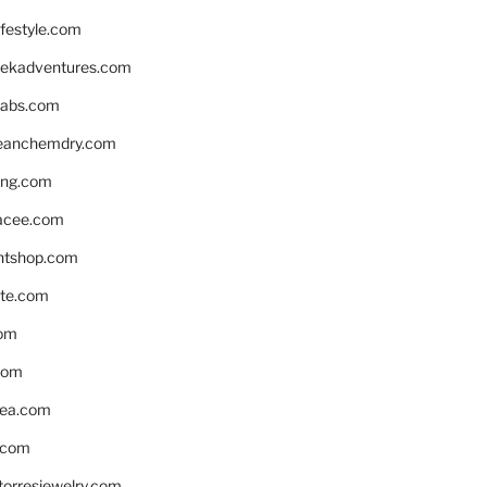
ifestyle.com
eekadventures.com
labs.com
leanchemdry.com
ing.com
acee.com
ntshop.com
te.com
om
com
ea.com
.com
torresjewelry.com