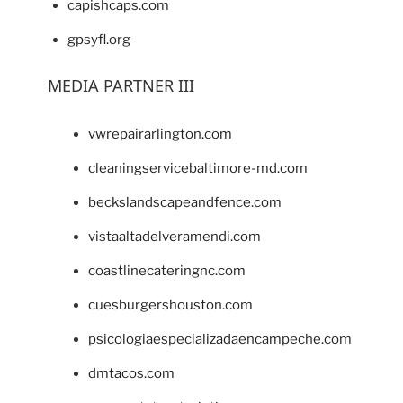
capishcaps.com
gpsyfl.org
MEDIA PARTNER III
vwrepairarlington.com
cleaningservicebaltimore-md.com
beckslandscapeandfence.com
vistaaltadelveramendi.com
coastlinecateringnc.com
cuesburgershouston.com
psicologiaespecializadaencampeche.com
dmtacos.com