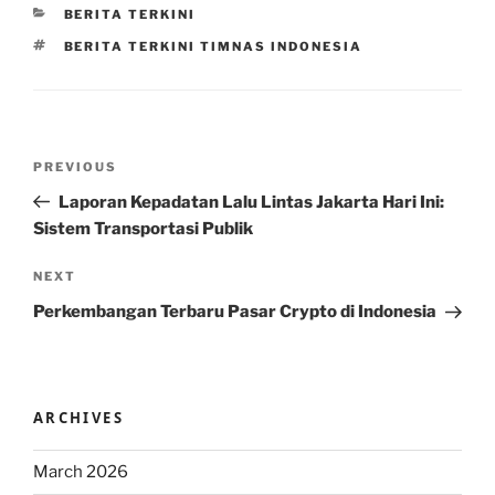
CATEGORIES
BERITA TERKINI
TAGS
BERITA TERKINI TIMNAS INDONESIA
Post
Previous
PREVIOUS
navigation
Post
Laporan Kepadatan Lalu Lintas Jakarta Hari Ini:
Sistem Transportasi Publik
Next
NEXT
Post
Perkembangan Terbaru Pasar Crypto di Indonesia
ARCHIVES
March 2026