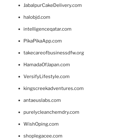
JabalpurCakeDelivery.com
halobjd.com
intelligenceqatar.com
PikaPikaApp.com
takecareofbusinessdfw.org
HamadaOfJapan.com
VersifyLifestyle.com
kingscreekadventures.com
antaeuslabs.com
purelycleanchemdry.com
WishOping.com
shoplegacee.com