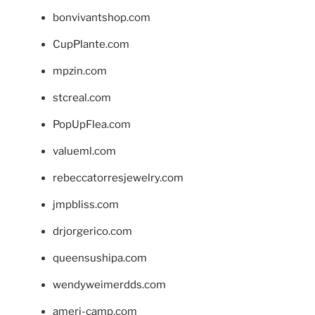
bonvivantshop.com
CupPlante.com
mpzin.com
stcreal.com
PopUpFlea.com
valueml.com
rebeccatorresjewelry.com
jmpbliss.com
drjorgerico.com
queensushipa.com
wendyweimerdds.com
ameri-camp.com