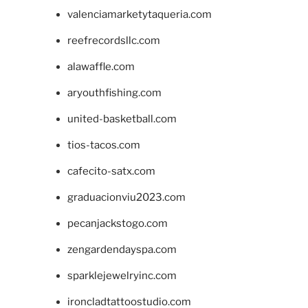
valenciamarketytaqueria.com
reefrecordsllc.com
alawaffle.com
aryouthfishing.com
united-basketball.com
tios-tacos.com
cafecito-satx.com
graduacionviu2023.com
pecanjackstogo.com
zengardendayspa.com
sparklejewelryinc.com
ironcladtattoostudio.com