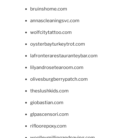
bruinshome.com
annascleaningsvc.com
wolfcitytattoo.com
oysterbayturkeytrot.com
lafronterarestauranteybar.com
lilyandrosetearoom.com
olivesburgberrypatch.com
theslushkids.com
giobastian.com
glpascensori.com
rifloorepoxy.com
woolleymillingandpaving.com