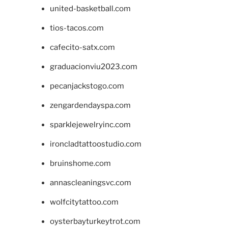
united-basketball.com
tios-tacos.com
cafecito-satx.com
graduacionviu2023.com
pecanjackstogo.com
zengardendayspa.com
sparklejewelryinc.com
ironcladtattoostudio.com
bruinshome.com
annascleaningsvc.com
wolfcitytattoo.com
oysterbayturkeytrot.com