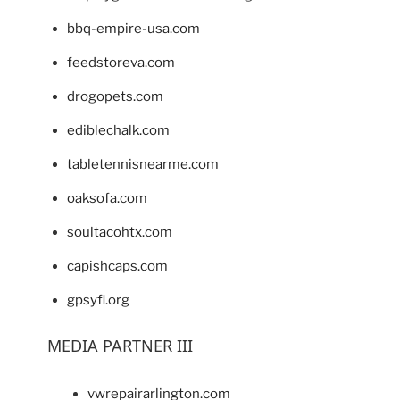
bbq-empire-usa.com
feedstoreva.com
drogopets.com
ediblechalk.com
tabletennisnearme.com
oaksofa.com
soultacohtx.com
capishcaps.com
gpsyfl.org
MEDIA PARTNER III
vwrepairarlington.com