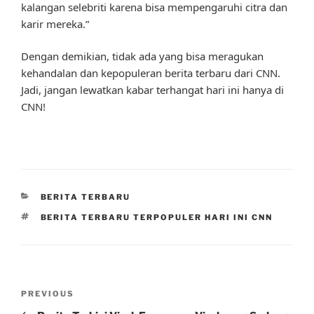
kalangan selebriti karena bisa mempengaruhi citra dan
karir mereka.”
Dengan demikian, tidak ada yang bisa meragukan
kehandalan dan kepopuleran berita terbaru dari CNN.
Jadi, jangan lewatkan kabar terhangat hari ini hanya di
CNN!
CATEGORIES
BERITA TERBARU
TAGS
BERITA TERBARU TERPOPULER HARI INI CNN
Post
Previous
PREVIOUS
navigation
Post