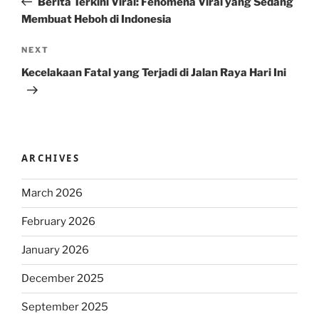
Berita Terkini Viral: Fenomena Viral yang Sedang
Membuat Heboh di Indonesia
Next
NEXT
Post
Kecelakaan Fatal yang Terjadi di Jalan Raya Hari Ini
ARCHIVES
March 2026
February 2026
January 2026
December 2025
September 2025