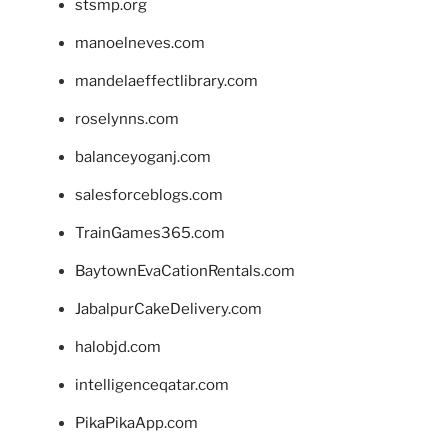
stsmp.org
manoelneves.com
mandelaeffectlibrary.com
roselynns.com
balanceyoganj.com
salesforceblogs.com
TrainGames365.com
BaytownEvaCationRentals.com
JabalpurCakeDelivery.com
halobjd.com
intelligenceqatar.com
PikaPikaApp.com