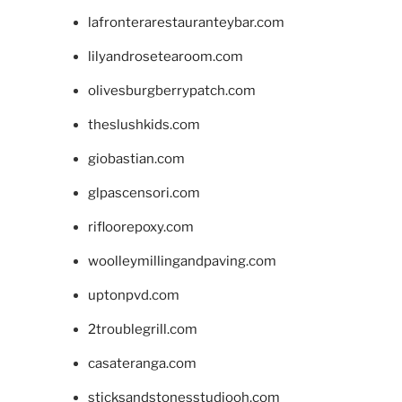
lafronterarestauranteybar.com
lilyandrosetearoom.com
olivesburgberrypatch.com
theslushkids.com
giobastian.com
glpascensori.com
rifloorepoxy.com
woolleymillingandpaving.com
uptonpvd.com
2troublegrill.com
casateranga.com
sticksandstonesstudiooh.com