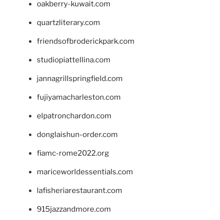
oakberry-kuwait.com
quartzliterary.com
friendsofbroderickpark.com
studiopiattellina.com
jannagrillspringfield.com
fujiyamacharleston.com
elpatronchardon.com
donglaishun-order.com
fiamc-rome2022.org
mariceworldessentials.com
lafisheriarestaurant.com
915jazzandmore.com