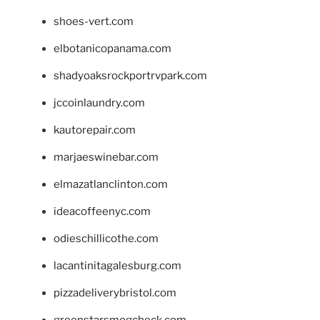
shoes-vert.com
elbotanicopanama.com
shadyoaksrockportrvpark.com
jccoinlaundry.com
kautorepair.com
marjaeswinebar.com
elmazatlanclinton.com
ideacoffeenyc.com
odieschillicothe.com
lacantinitagalesburg.com
pizzadeliverybristol.com