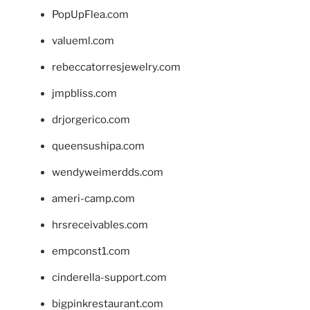
PopUpFlea.com
valueml.com
rebeccatorresjewelry.com
jmpbliss.com
drjorgerico.com
queensushipa.com
wendyweimerdds.com
ameri-camp.com
hrsreceivables.com
empconst1.com
cinderella-support.com
bigpinkrestaurant.com