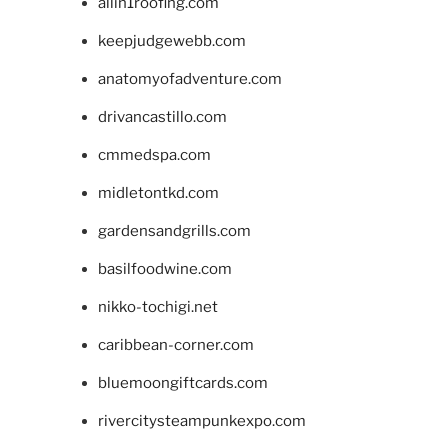
allin1roofing.com
keepjudgewebb.com
anatomyofadventure.com
drivancastillo.com
cmmedspa.com
midletontkd.com
gardensandgrills.com
basilfoodwine.com
nikko-tochigi.net
caribbean-corner.com
bluemoongiftcards.com
rivercitysteampunkexpo.com