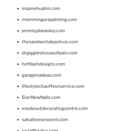
inspirehuahin.com
memmingerspainting.com
jeremypbeasley.com
thesandwichdepotcos.com
drgiggleshouseofpain.com
hotflashdesigns.com
garagenadeau.com
lifestylechauffeurservice.com
EverNewNails.com
insideoutdecoratingcentre.com
salvatoresinpoint.com
jovialfloralco.com