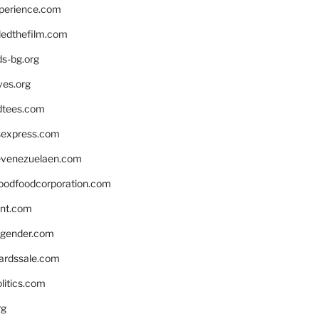
xperience.com
edthefilm.com
ds-bg.org
ves.org
tees.com
rsexpress.com
venezuelaen.com
oodfoodcorporation.com
nnt.com
gender.com
ardssale.com
litics.com
rg