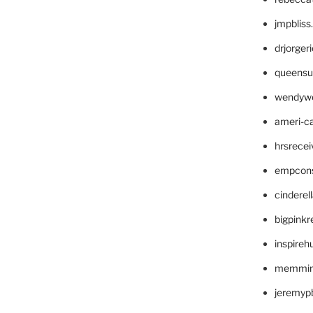
jmpblis
drjorger
queensu
wendyw
ameri-
hrsrece
empcon
cinderel
bigpinkr
inspireh
memming
jeremyp