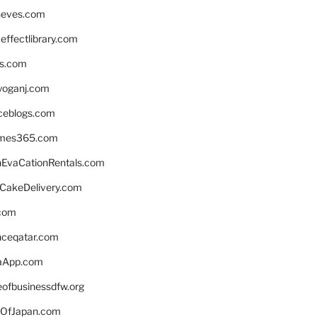
neves.com
ffectlibrary.com
ns.com
yoganj.com
rceblogs.com
ames365.com
EvaCationRentals.com
rCakeDelivery.com
.com
enceqatar.com
aApp.com
eofbusinessdfw.org
OfJapan.com