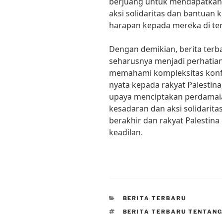
berjuang untuk mendapatkan 
aksi solidaritas dan bantuan
harapan kepada mereka di ten
Dengan demikian, berita terba
seharusnya menjadi perhatia
memahami kompleksitas konf
nyata kepada rakyat Palestina
upaya menciptakan perdamai
kesadaran dan aksi solidaritas
berakhir dan rakyat Palestin
keadilan.
CATEGORIES
BERITA TERBARU
TAGS
BERITA TERBARU TENTANG