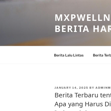
Skip
to
MXPWELLNE
content
BERITA HAR
Berita Lalu Lintas
Berita Ter
POSTED
JANUARY 14, 2025
BY
ADMINM
ON
Berita Terbaru ten
Apa yang Harus D