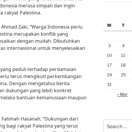
donesia merasa simpati dan ingin
rakyat Palestina.
M
T
. Ahmad Zaki, “Warga Indonesia perlu
stina merupakan konflik yang
elesaikan dengan mudah. Dibutuhkan
3
4
tas internasional untuk menyelesaikan
10
11
17
18
 yang peduli terhadap perdamaian
24
25
 perlu terus mengikuti perkembangan
stina. Dengan mengetahui berita
31
an dukungan yang lebih konkret
« Mar
ik melalui bantuan kemanusiaan maupun
, Fatimah Hasanah, “Dukungan dari
Search
g bagi rakyat Palestina yang terus
for: