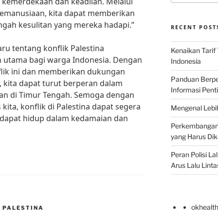
kemerdekaan dan keadilan. Melalui
 kemanusiaan, kita dapat memberikan
gah kesulitan yang mereka hadapi.”
RECENT POST
ru tentang konflik Palestina
Kenaikan Tarif
n utama bagi warga Indonesia. Dengan
Indonesia
lik ini dan memberikan dukungan
Panduan Berper
, kita dapat turut berperan dalam
Informasi Pent
an di Timur Tengah. Semoga dengan
 kita, konflik di Palestina dapat segera
Mengenal Lebih
a dapat hidup dalam kedamaian dan
Perkembangan T
yang Harus Di
Peran Polisi L
Arus Lalu Linta
okhealt
 PALESTINA