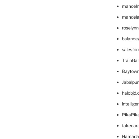
manoel
mandelae
roselyn
balance
salesfo
TrainG
Baytown
Jabalpu
halobjd
intellig
PikaPik
takecar
Hamada