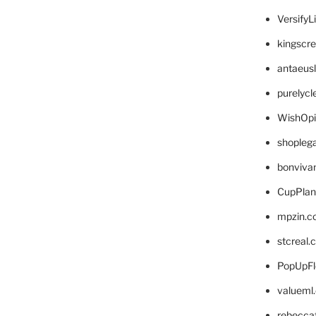
VersifyL
kingscr
antaeus
purelyc
WishOp
shopleg
bonviva
CupPlan
mpzin.c
stcreal.
PopUpFl
valueml
rebecca