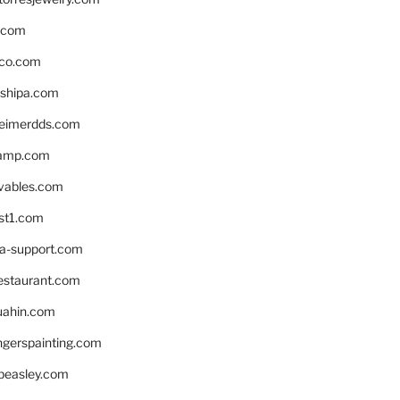
s.com
ico.com
shipa.com
eimerdds.com
camp.com
ivables.com
st1.com
la-support.com
estaurant.com
uahin.com
erspainting.com
beasley.com