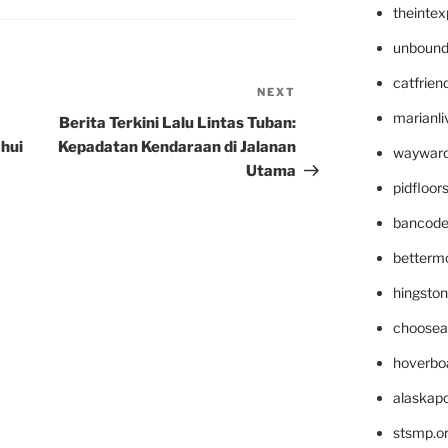
theinte
unbound
catfrien
NEXT
Next
Post
marianli
Berita Terkini Lalu Lintas Tuban:
hui
Kepadatan Kendaraan di Jalanan
wayward
Utama
pidfloo
bancode
betterm
hingsto
choosea
hoverbo
alaskapo
stsmp.o