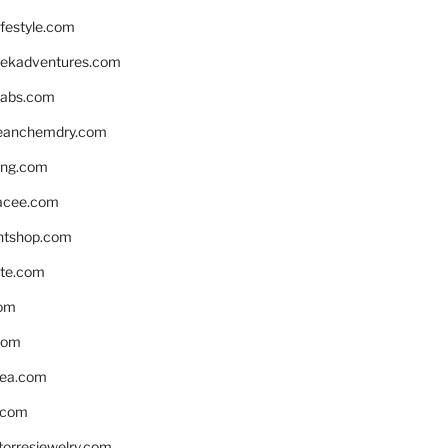
ifestyle.com
eekadventures.com
labs.com
leanchemdry.com
ing.com
acee.com
ntshop.com
te.com
om
com
ea.com
.com
torresjewelry.com