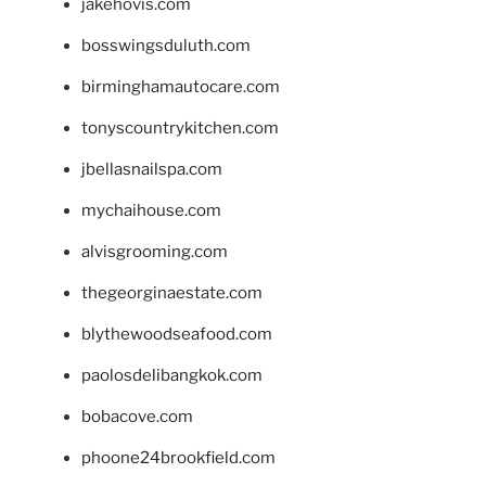
jakehovis.com
bosswingsduluth.com
birminghamautocare.com
tonyscountrykitchen.com
jbellasnailspa.com
mychaihouse.com
alvisgrooming.com
thegeorginaestate.com
blythewoodseafood.com
paolosdelibangkok.com
bobacove.com
phoone24brookfield.com