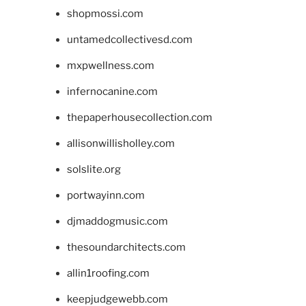
shopmossi.com
untamedcollectivesd.com
mxpwellness.com
infernocanine.com
thepaperhousecollection.com
allisonwillisholley.com
solslite.org
portwayinn.com
djmaddogmusic.com
thesoundarchitects.com
allin1roofing.com
keepjudgewebb.com