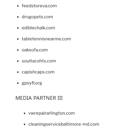
feedstoreva.com
drogopets.com
ediblechalk.com
tabletennisnearme.com
oaksofa.com
soultacohtx.com
capishcaps.com
gpsyfl.org
MEDIA PARTNER III
vwrepairarlington.com
cleaningservicebaltimore-md.com