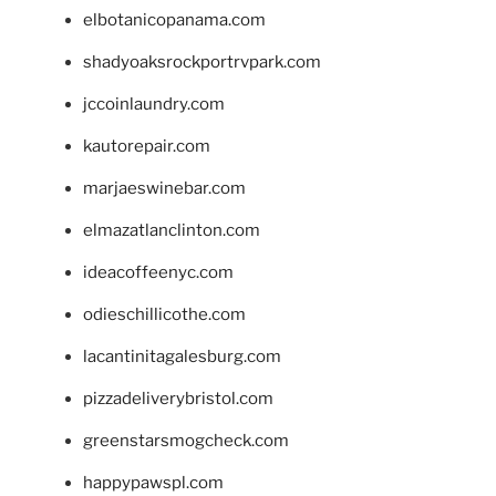
elbotanicopanama.com
shadyoaksrockportrvpark.com
jccoinlaundry.com
kautorepair.com
marjaeswinebar.com
elmazatlanclinton.com
ideacoffeenyc.com
odieschillicothe.com
lacantinitagalesburg.com
pizzadeliverybristol.com
greenstarsmogcheck.com
happypawspl.com