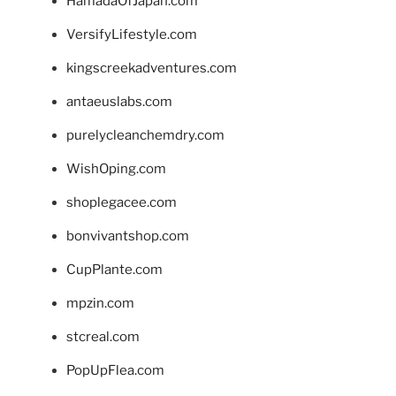
HamadaOfJapan.com
VersifyLifestyle.com
kingscreekadventures.com
antaeuslabs.com
purelycleanchemdry.com
WishOping.com
shoplegacee.com
bonvivantshop.com
CupPlante.com
mpzin.com
stcreal.com
PopUpFlea.com