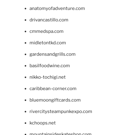
anatomyofadventure.com
drivancastillo.com
cmmedspa.com
midletontkd.com
gardensandgrills.com
basilfoodwine.com
nikko-tochigi.net
caribbean-corner.com
bluemoongiftcards.com
rivercitysteampunkexpo.com
kchoops.net
mountainsideskateshop.com