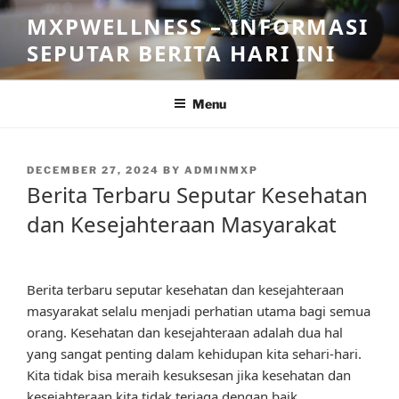
Skip
MXPWELLNESS – INFORMASI
to
SEPUTAR BERITA HARI INI
content
Menu
POSTED
DECEMBER 27, 2024
BY
ADMINMXP
ON
Berita Terbaru Seputar Kesehatan
dan Kesejahteraan Masyarakat
Berita terbaru seputar kesehatan dan kesejahteraan
masyarakat selalu menjadi perhatian utama bagi semua
orang. Kesehatan dan kesejahteraan adalah dua hal
yang sangat penting dalam kehidupan kita sehari-hari.
Kita tidak bisa meraih kesuksesan jika kesehatan dan
kesejahteraan kita tidak terjaga dengan baik.