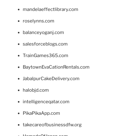
mandelaeffectlibrary.com
roselynns.com
balanceyoganj.com
salesforceblogs.com
TrainGames365.com
BaytownEvaCationRentals.com
JabalpurCakeDelivery.com
halobjd.com
intelligenceqatar.com
PikaPikaApp.com
takecareofbusinessdfw.org