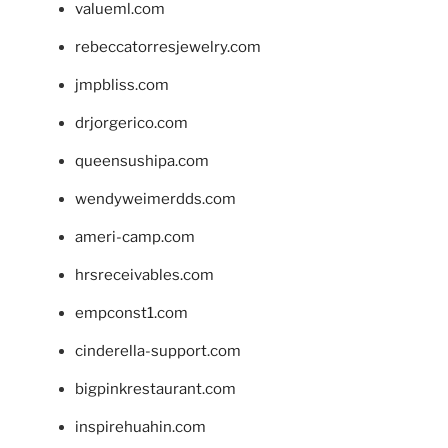
valueml.com
rebeccatorresjewelry.com
jmpbliss.com
drjorgerico.com
queensushipa.com
wendyweimerdds.com
ameri-camp.com
hrsreceivables.com
empconst1.com
cinderella-support.com
bigpinkrestaurant.com
inspirehuahin.com