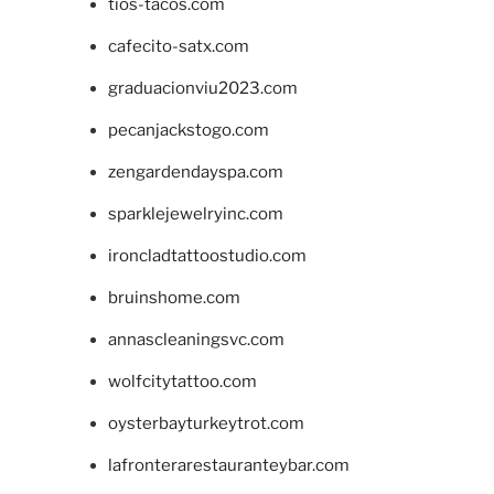
tios-tacos.com
cafecito-satx.com
graduacionviu2023.com
pecanjackstogo.com
zengardendayspa.com
sparklejewelryinc.com
ironcladtattoostudio.com
bruinshome.com
annascleaningsvc.com
wolfcitytattoo.com
oysterbayturkeytrot.com
lafronterarestauranteybar.com