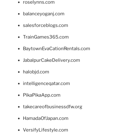
roselynns.com
balanceyoganj.com
salesforceblogs.com
TrainGames365.com
BaytownEvaCationRentals.com
JabalpurCakeDelivery.com
halobjd.com
intelligenceqatar.com
PikaPikaApp.com
takecareofbusinessdfw.org
HamadaOfJapan.com
VersifyLifestyle.com