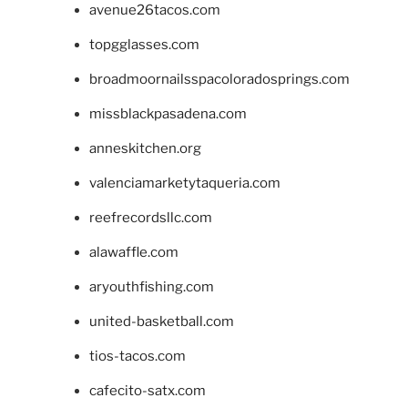
avenue26tacos.com
topgglasses.com
broadmoornailsspacoloradosprings.com
missblackpasadena.com
anneskitchen.org
valenciamarketytaqueria.com
reefrecordsllc.com
alawaffle.com
aryouthfishing.com
united-basketball.com
tios-tacos.com
cafecito-satx.com