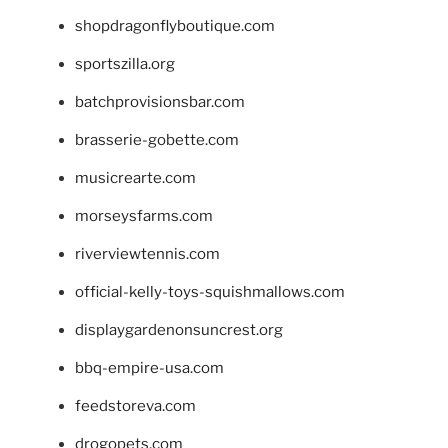
shopdragonflyboutique.com
sportszilla.org
batchprovisionsbar.com
brasserie-gobette.com
musicrearte.com
morseysfarms.com
riverviewtennis.com
official-kelly-toys-squishmallows.com
displaygardenonsuncrest.org
bbq-empire-usa.com
feedstoreva.com
drogopets.com