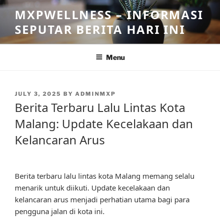
Skip
MXPWELLNESS – INFORMASI
to
SEPUTAR BERITA HARI INI
content
Menu
POSTED
JULY 3, 2025
BY
ADMINMXP
ON
Berita Terbaru Lalu Lintas Kota
Malang: Update Kecelakaan dan
Kelancaran Arus
Berita terbaru lalu lintas kota Malang memang selalu
menarik untuk diikuti. Update kecelakaan dan
kelancaran arus menjadi perhatian utama bagi para
pengguna jalan di kota ini.