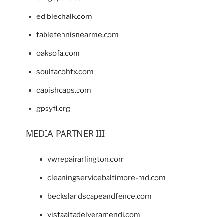
ediblechalk.com
tabletennisnearme.com
oaksofa.com
soultacohtx.com
capishcaps.com
gpsyfl.org
MEDIA PARTNER III
vwrepairarlington.com
cleaningservicebaltimore-md.com
beckslandscapeandfence.com
vistaaltadelveramendi.com