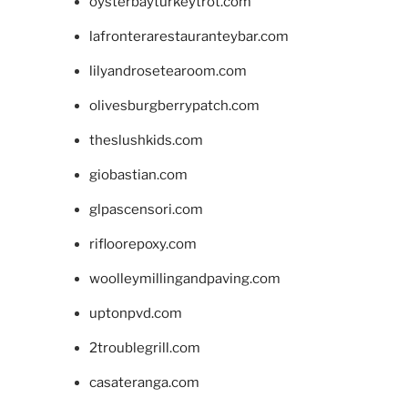
oysterbayturkeytrot.com
lafronterarestauranteybar.com
lilyandrosetearoom.com
olivesburgberrypatch.com
theslushkids.com
giobastian.com
glpascensori.com
rifloorepoxy.com
woolleymillingandpaving.com
uptonpvd.com
2troublegrill.com
casateranga.com