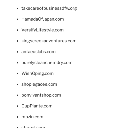
takecareofbusinessdfw.org
HamadaOfJapan.com
VersifyLifestyle.com
kingscreekadventures.com
antaeuslabs.com
purelycleanchemdry.com
WishOping.com
shoplegacee.com
bonvivantshop.com
CupPlante.com
mpzin.com
stcreal.com