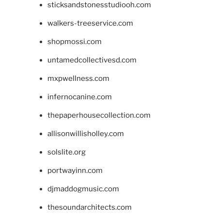
sticksandstonesstudiooh.com
walkers-treeservice.com
shopmossi.com
untamedcollectivesd.com
mxpwellness.com
infernocanine.com
thepaperhousecollection.com
allisonwillisholley.com
solslite.org
portwayinn.com
djmaddogmusic.com
thesoundarchitects.com