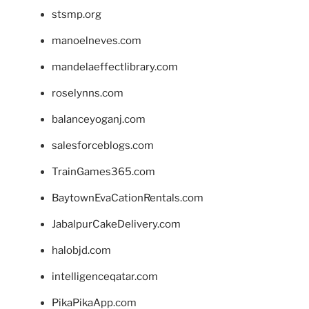
stsmp.org
manoelneves.com
mandelaeffectlibrary.com
roselynns.com
balanceyoganj.com
salesforceblogs.com
TrainGames365.com
BaytownEvaCationRentals.com
JabalpurCakeDelivery.com
halobjd.com
intelligenceqatar.com
PikaPikaApp.com