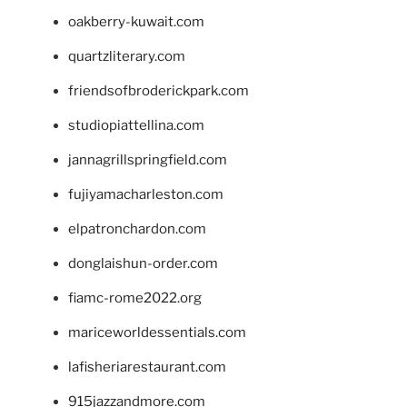
oakberry-kuwait.com
quartzliterary.com
friendsofbroderickpark.com
studiopiattellina.com
jannagrillspringfield.com
fujiyamacharleston.com
elpatronchardon.com
donglaishun-order.com
fiamc-rome2022.org
mariceworldessentials.com
lafisheriarestaurant.com
915jazzandmore.com