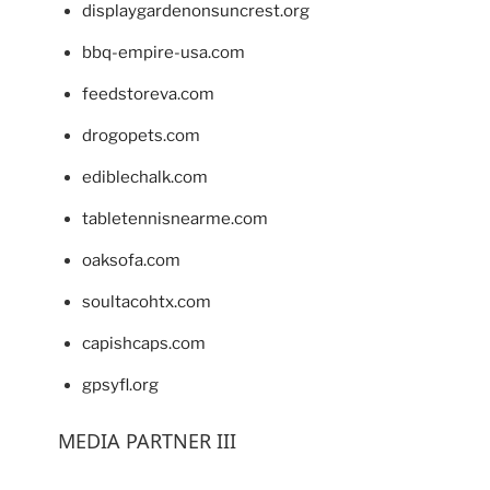
displaygardenonsuncrest.org
bbq-empire-usa.com
feedstoreva.com
drogopets.com
ediblechalk.com
tabletennisnearme.com
oaksofa.com
soultacohtx.com
capishcaps.com
gpsyfl.org
MEDIA PARTNER III