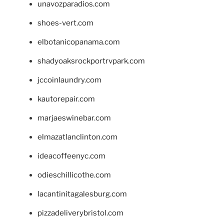
unavozparadios.com
shoes-vert.com
elbotanicopanama.com
shadyoaksrockportrvpark.com
jccoinlaundry.com
kautorepair.com
marjaeswinebar.com
elmazatlanclinton.com
ideacoffeenyc.com
odieschillicothe.com
lacantinitagalesburg.com
pizzadeliverybristol.com