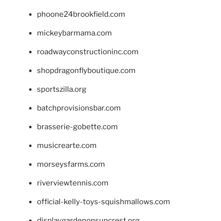
phoone24brookfield.com
mickeybarmama.com
roadwayconstructioninc.com
shopdragonflyboutique.com
sportszilla.org
batchprovisionsbar.com
brasserie-gobette.com
musicrearte.com
morseysfarms.com
riverviewtennis.com
official-kelly-toys-squishmallows.com
displaygardenonsuncrest.org