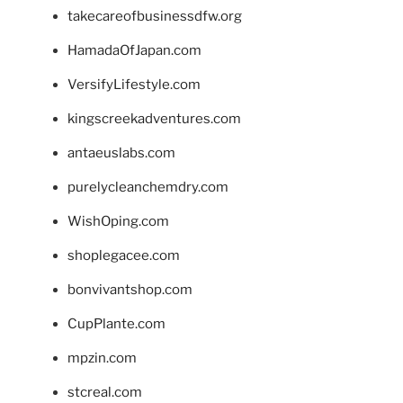
takecareofbusinessdfw.org
HamadaOfJapan.com
VersifyLifestyle.com
kingscreekadventures.com
antaeuslabs.com
purelycleanchemdry.com
WishOping.com
shoplegacee.com
bonvivantshop.com
CupPlante.com
mpzin.com
stcreal.com