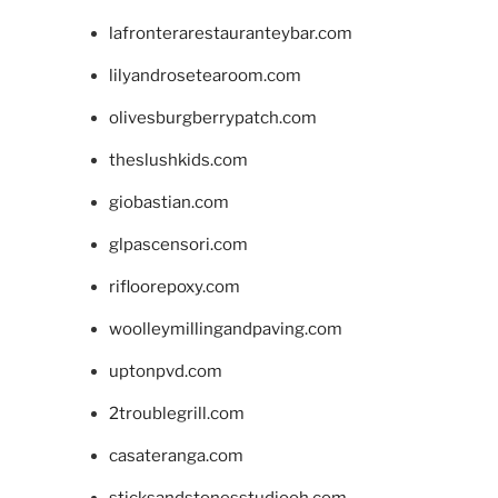
lafronterarestauranteybar.com
lilyandrosetearoom.com
olivesburgberrypatch.com
theslushkids.com
giobastian.com
glpascensori.com
rifloorepoxy.com
woolleymillingandpaving.com
uptonpvd.com
2troublegrill.com
casateranga.com
sticksandstonesstudiooh.com