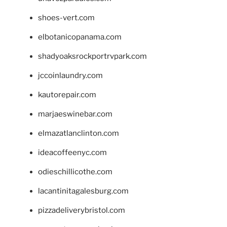
shoes-vert.com
elbotanicopanama.com
shadyoaksrockportrvpark.com
jccoinlaundry.com
kautorepair.com
marjaeswinebar.com
elmazatlanclinton.com
ideacoffeenyc.com
odieschillicothe.com
lacantinitagalesburg.com
pizzadeliverybristol.com