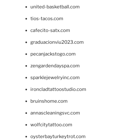
united-basketball.com
tios-tacos.com
cafecito-satx.com
graduacionviu2023.com
pecanjackstogo.com
zengardendayspa.com
sparklejewelryinc.com
ironcladtattoostudio.com
bruinshome.com
annascleaningsvc.com
wolfcitytattoo.com
oysterbayturkeytrot.com