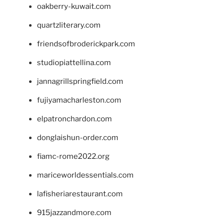
oakberry-kuwait.com
quartzliterary.com
friendsofbroderickpark.com
studiopiattellina.com
jannagrillspringfield.com
fujiyamacharleston.com
elpatronchardon.com
donglaishun-order.com
fiamc-rome2022.org
mariceworldessentials.com
lafisheriarestaurant.com
915jazzandmore.com