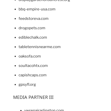
bbq-empire-usa.com
feedstoreva.com
drogopets.com
ediblechalk.com
tabletennisnearme.com
oaksofa.com
soultacohtx.com
capishcaps.com
gpsyfl.org
MEDIA PARTNER III
vwrepairarlington.com