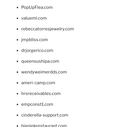
PopUpFlea.com
valueml.com
rebeccatorresjewelry.com
jmpbliss.com
drjorgerico.com
queensushipa.com
wendyweimerdds.com
ameri-camp.com
hrsreceivables.com
empconst1.com
cinderella-support.com
bigpinkrestaurant.com