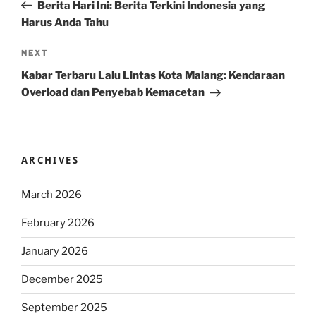
Post
Berita Hari Ini: Berita Terkini Indonesia yang
Harus Anda Tahu
Next
NEXT
Post
Kabar Terbaru Lalu Lintas Kota Malang: Kendaraan
Overload dan Penyebab Kemacetan
ARCHIVES
March 2026
February 2026
January 2026
December 2025
September 2025