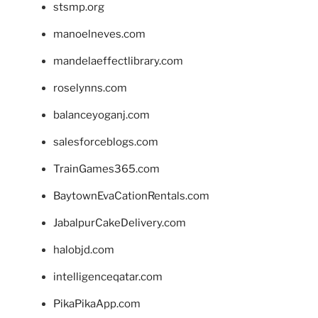
stsmp.org
manoelneves.com
mandelaeffectlibrary.com
roselynns.com
balanceyoganj.com
salesforceblogs.com
TrainGames365.com
BaytownEvaCationRentals.com
JabalpurCakeDelivery.com
halobjd.com
intelligenceqatar.com
PikaPikaApp.com