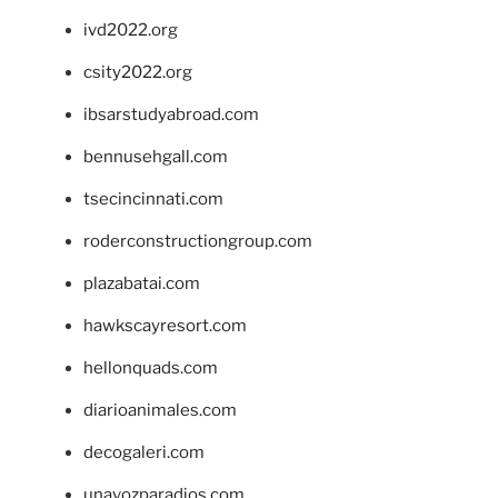
ivd2022.org
csity2022.org
ibsarstudyabroad.com
bennusehgall.com
tsecincinnati.com
roderconstructiongroup.com
plazabatai.com
hawkscayresort.com
hellonquads.com
diarioanimales.com
decogaleri.com
unavozparadios.com