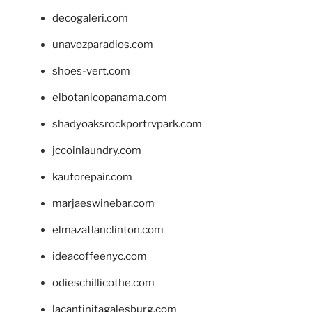
decogaleri.com
unavozparadios.com
shoes-vert.com
elbotanicopanama.com
shadyoaksrockportrvpark.com
jccoinlaundry.com
kautorepair.com
marjaeswinebar.com
elmazatlanclinton.com
ideacoffeenyc.com
odieschillicothe.com
lacantinitagalesburg.com