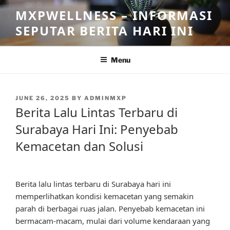
Skip
MXPWELLNESS – INFORMASI
to
SEPUTAR BERITA HARI INI
content
Menu
POSTED
JUNE 26, 2025
BY
ADMINMXP
ON
Berita Lalu Lintas Terbaru di
Surabaya Hari Ini: Penyebab
Kemacetan dan Solusi
Berita lalu lintas terbaru di Surabaya hari ini
memperlihatkan kondisi kemacetan yang semakin
parah di berbagai ruas jalan. Penyebab kemacetan ini
bermacam-macam, mulai dari volume kendaraan yang