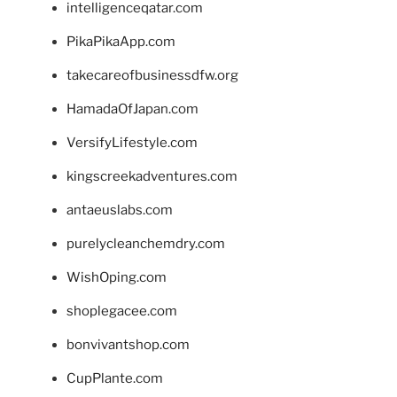
intelligenceqatar.com
PikaPikaApp.com
takecareofbusinessdfw.org
HamadaOfJapan.com
VersifyLifestyle.com
kingscreekadventures.com
antaeuslabs.com
purelycleanchemdry.com
WishOping.com
shoplegacee.com
bonvivantshop.com
CupPlante.com