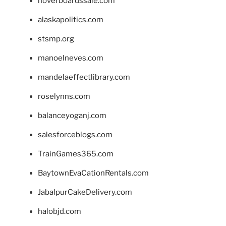
hoverboardssale.com
alaskapolitics.com
stsmp.org
manoelneves.com
mandelaeffectlibrary.com
roselynns.com
balanceyoganj.com
salesforceblogs.com
TrainGames365.com
BaytownEvaCationRentals.com
JabalpurCakeDelivery.com
halobjd.com