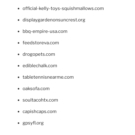
official-kelly-toys-squishmallows.com
displaygardenonsuncrest.org
bbq-empire-usa.com
feedstoreva.com
drogopets.com
ediblechalk.com
tabletennisnearme.com
oaksofa.com
soultacohtx.com
capishcaps.com
gpsyfl.org