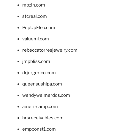
mpzin.com
stcreal.com
PopUpFlea.com
valueml.com
rebeccatorresjewelry.com
jmpbliss.com
drjorgerico.com
queensushipa.com
wendyweimerdds.com
ameri-camp.com
hrsreceivables.com
empconst1.com