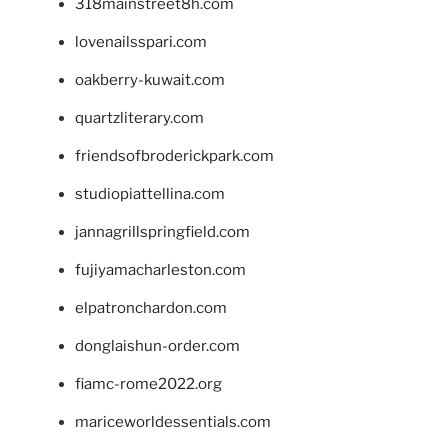
318mainstreet8h.com
lovenailsspari.com
oakberry-kuwait.com
quartzliterary.com
friendsofbroderickpark.com
studiopiattellina.com
jannagrillspringfield.com
fujiyamacharleston.com
elpatronchardon.com
donglaishun-order.com
fiamc-rome2022.org
mariceworldessentials.com