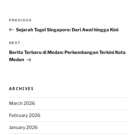
Post
Previous
PREVIOUS
navigation
Post
Sejarah Togel Singapore: Dari Awal hingga Kini
Next
NEXT
Post
Berita Terbaru di Medan: Perkembangan Terkini Kota
Medan
ARCHIVES
March 2026
February 2026
January 2026