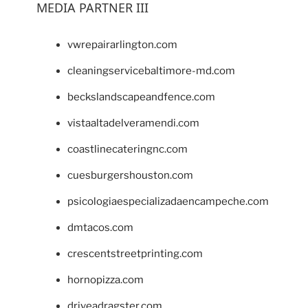
MEDIA PARTNER III
vwrepairarlington.com
cleaningservicebaltimore-md.com
beckslandscapeandfence.com
vistaaltadelveramendi.com
coastlinecateringnc.com
cuesburgershouston.com
psicologiaespecializadaencampeche.com
dmtacos.com
crescentstreetprinting.com
hornopizza.com
driveadragster.com