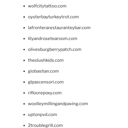
wolfcitytattoo.com
oysterbayturkeytrot.com
lafronterarestauranteybar.com
lilyandrosetearoom.com
olivesburgberrypatch.com
theslushkids.com
giobastian.com
glpascensori.com
rifloorepoxy.com
woolleymillingandpaving.com
uptonpvd.com
2troublegrill.com