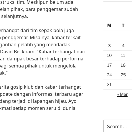
struksi tim. Meskipun belum ada
belah pihak, para penggemar sudah
 selanjutnya.
M
T
terhangat dari tim sepak bola juga
 penggemar. Misalnya, kabar terkait
gantian pelatih yang mendadak.
3
4
 David Beckham, “Kabar terhangat dari
10
11
kan dampak besar terhadap performa
17
18
g bagi semua pihak untuk mengelola
ak.”
24
25
31
berita gosip klub dan kabar terhangat
update dengan informasi terbaru agar
« Mar
dang terjadi di lapangan hijau. Ayo
ikmati setiap momen seru di dunia
Search
for: