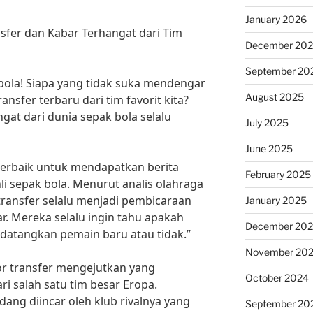
January 2026
nsfer dan Kabar Terhangat dari Tim
December 20
September 20
bola! Siapa yang tidak suka mendengar
August 2025
ansfer terbaru dari tim favorit kita?
ngat dari dunia sepak bola selalu
July 2025
June 2025
terbaik untuk mendapatkan berita
February 2025
hli sepak bola. Menurut analis olahraga
transfer selalu menjadi pembicaraan
January 2025
. Mereka selalu ingin tahu apakah
December 20
datangkan pemain baru atau tidak.”
November 20
or transfer mengejutkan yang
October 2024
i salah satu tim besar Eropa.
ang diincar oleh klub rivalnya yang
September 20