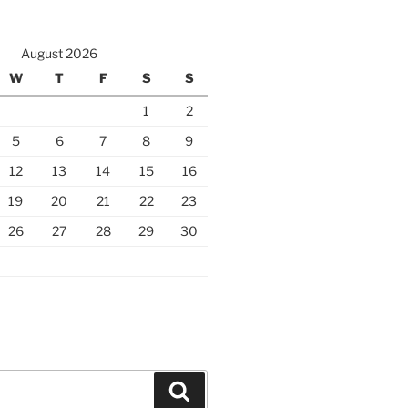
August 2026
W
T
F
S
S
1
2
5
6
7
8
9
12
13
14
15
16
19
20
21
22
23
26
27
28
29
30
Search