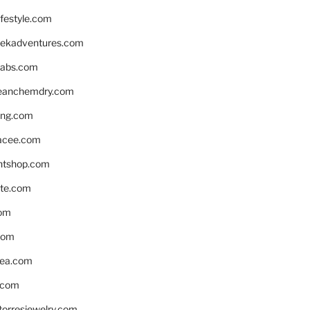
ifestyle.com
eekadventures.com
labs.com
leanchemdry.com
ing.com
acee.com
ntshop.com
te.com
om
com
ea.com
.com
torresjewelry.com