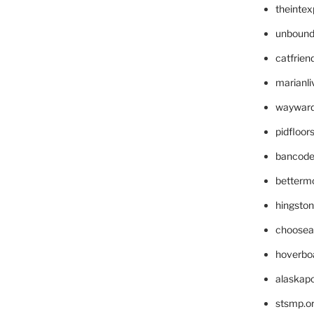
theinte
unbound
catfrien
marianli
wayward
pidfloo
bancode
betterm
hingsto
choosea
hoverbo
alaskapo
stsmp.o