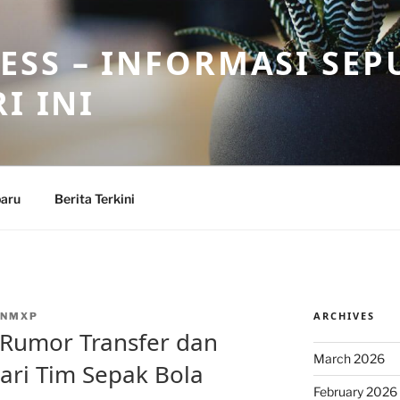
SS – INFORMASI SEP
I INI
baru
Berita Terkini
ARCHIVES
INMXP
: Rumor Transfer dan
March 2026
ari Tim Sepak Bola
February 2026