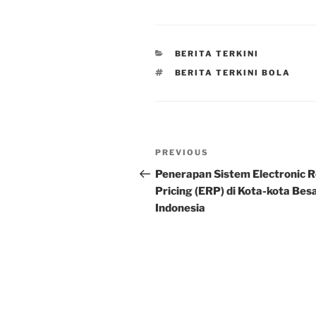
CATEGORIES
BERITA TERKINI
TAGS
BERITA TERKINI BOLA
Post
Previous
PREVIOUS
navigation
Post
Penerapan Sistem Electronic 
Pricing (ERP) di Kota-kota Bes
Indonesia