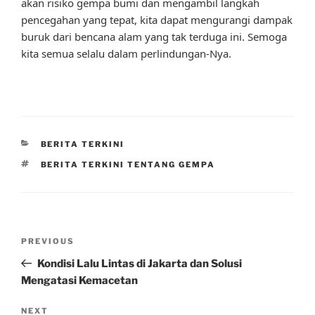
akan risiko gempa bumi dan mengambil langkah
pencegahan yang tepat, kita dapat mengurangi dampak
buruk dari bencana alam yang tak terduga ini. Semoga
kita semua selalu dalam perlindungan-Nya.
CATEGORIES
BERITA TERKINI
TAGS
BERITA TERKINI TENTANG GEMPA
Post
Previous
PREVIOUS
navigation
Post
Kondisi Lalu Lintas di Jakarta dan Solusi
Mengatasi Kemacetan
Next
NEXT