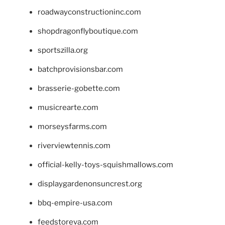
roadwayconstructioninc.com
shopdragonflyboutique.com
sportszilla.org
batchprovisionsbar.com
brasserie-gobette.com
musicrearte.com
morseysfarms.com
riverviewtennis.com
official-kelly-toys-squishmallows.com
displaygardenonsuncrest.org
bbq-empire-usa.com
feedstoreva.com