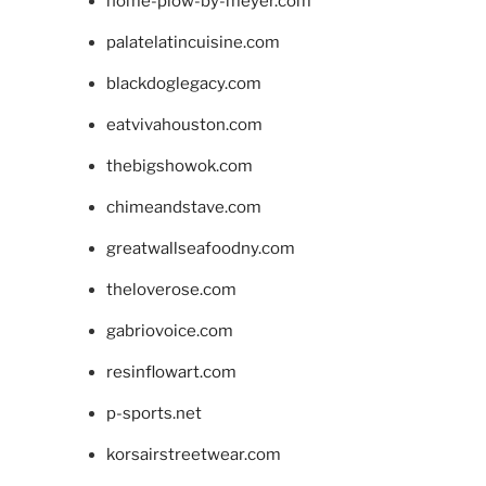
home-plow-by-meyer.com
palatelatincuisine.com
blackdoglegacy.com
eatvivahouston.com
thebigshowok.com
chimeandstave.com
greatwallseafoodny.com
theloverose.com
gabriovoice.com
resinflowart.com
p-sports.net
korsairstreetwear.com