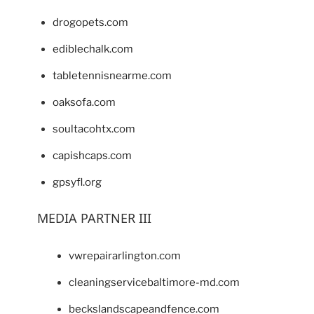
drogopets.com
ediblechalk.com
tabletennisnearme.com
oaksofa.com
soultacohtx.com
capishcaps.com
gpsyfl.org
MEDIA PARTNER III
vwrepairarlington.com
cleaningservicebaltimore-md.com
beckslandscapeandfence.com