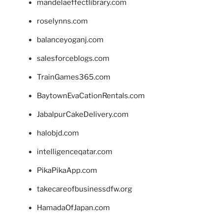
mandelaeffectlibrary.com
roselynns.com
balanceyoganj.com
salesforceblogs.com
TrainGames365.com
BaytownEvaCationRentals.com
JabalpurCakeDelivery.com
halobjd.com
intelligenceqatar.com
PikaPikaApp.com
takecareofbusinessdfw.org
HamadaOfJapan.com