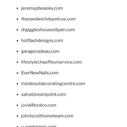
jeremypbeasley.com
thesandwichdepotcos.com
drgiggleshouseofpain.com
hotflashdesigns.com
garagenadeau.com
lifestylechauffeurservice.com
EverNewNails.com
insideoutdecoratingcentre.com
salvatoresinpoint.com
jovialfloralco.com
johnlscotthometeam.com
u-seehomes.com