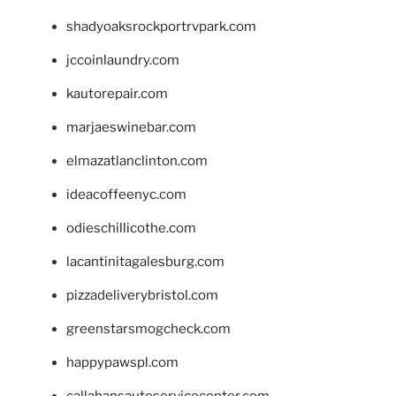
shadyoaksrockportrvpark.com
jccoinlaundry.com
kautorepair.com
marjaeswinebar.com
elmazatlanclinton.com
ideacoffeenyc.com
odieschillicothe.com
lacantinitagalesburg.com
pizzadeliverybristol.com
greenstarsmogcheck.com
happypawspl.com