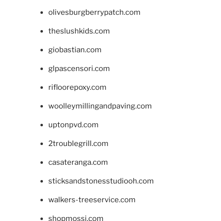
olivesburgberrypatch.com
theslushkids.com
giobastian.com
glpascensori.com
rifloorepoxy.com
woolleymillingandpaving.com
uptonpvd.com
2troublegrill.com
casateranga.com
sticksandstonesstudiooh.com
walkers-treeservice.com
shopmossi.com