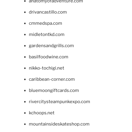
anatomyofadventure.com
drivancastillo.com
cmmedspa.com
midletontkd.com
gardensandgrills.com
basilfoodwine.com
nikko-tochigi.net
caribbean-corner.com
bluemoongiftcards.com
rivercitysteampunkexpo.com
kchoops.net
mountainsideskateshop.com