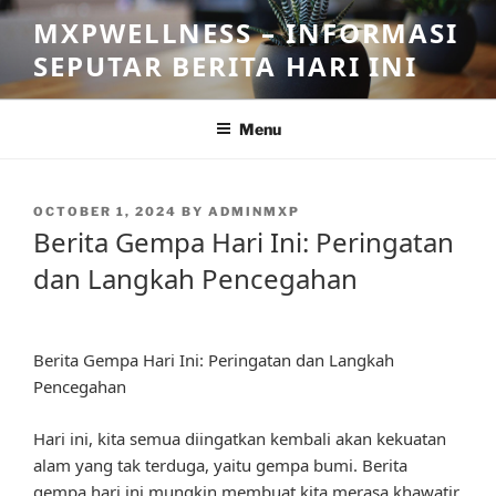
Skip
MXPWELLNESS – INFORMASI
to
SEPUTAR BERITA HARI INI
content
Menu
POSTED
OCTOBER 1, 2024
BY
ADMINMXP
ON
Berita Gempa Hari Ini: Peringatan
dan Langkah Pencegahan
Berita Gempa Hari Ini: Peringatan dan Langkah
Pencegahan
Hari ini, kita semua diingatkan kembali akan kekuatan
alam yang tak terduga, yaitu gempa bumi. Berita
gempa hari ini mungkin membuat kita merasa khawatir