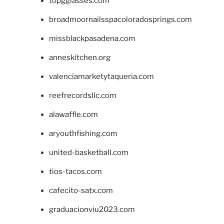
topgglasses.com
broadmoornailsspacoloradosprings.com
missblackpasadena.com
anneskitchen.org
valenciamarketytaqueria.com
reefrecordsllc.com
alawaffle.com
aryouthfishing.com
united-basketball.com
tios-tacos.com
cafecito-satx.com
graduacionviu2023.com