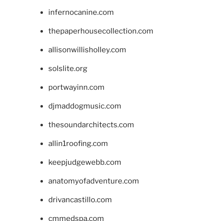
infernocanine.com
thepaperhousecollection.com
allisonwillisholley.com
solslite.org
portwayinn.com
djmaddogmusic.com
thesoundarchitects.com
allin1roofing.com
keepjudgewebb.com
anatomyofadventure.com
drivancastillo.com
cmmedspa.com