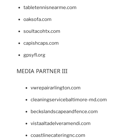
tabletennisnearme.com
oaksofa.com
soultacohtx.com
capishcaps.com
gpsyfl.org
MEDIA PARTNER III
vwrepairarlington.com
cleaningservicebaltimore-md.com
beckslandscapeandfence.com
vistaaltadelveramendi.com
coastlinecateringnc.com