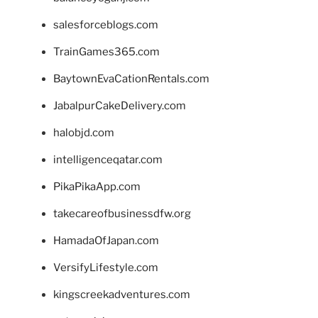
salesforceblogs.com
TrainGames365.com
BaytownEvaCationRentals.com
JabalpurCakeDelivery.com
halobjd.com
intelligenceqatar.com
PikaPikaApp.com
takecareofbusinessdfw.org
HamadaOfJapan.com
VersifyLifestyle.com
kingscreekadventures.com