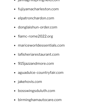
jannagrillspringfield.com
fujiyamacharleston.com
elpatronchardon.com
donglaishun-order.com
fiamc-rome2022.org
mariceworldessentials.com
lafisheriarestaurant.com
915jazzandmore.com
aguadulce-countryfair.com
jakehovis.com
bosswingsduluth.com
birminghamautocare.com