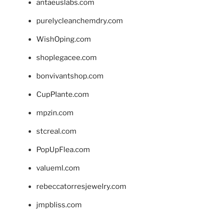
antaeuslabs.com
purelycleanchemdry.com
WishOping.com
shoplegacee.com
bonvivantshop.com
CupPlante.com
mpzin.com
stcreal.com
PopUpFlea.com
valueml.com
rebeccatorresjewelry.com
jmpbliss.com