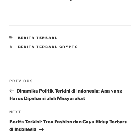
CATEGORIES
BERITA TERBARU
TAGS
BERITA TERBARU CRYPTO
Post
Previous
PREVIOUS
navigation
Post
Dinamika Politik Terkini di Indonesia: Apa yang
Harus Dipahami oleh Masyarakat
Next
NEXT
Post
Berita Terkini: Tren Fashion dan Gaya Hidup Terbaru
di Indonesia