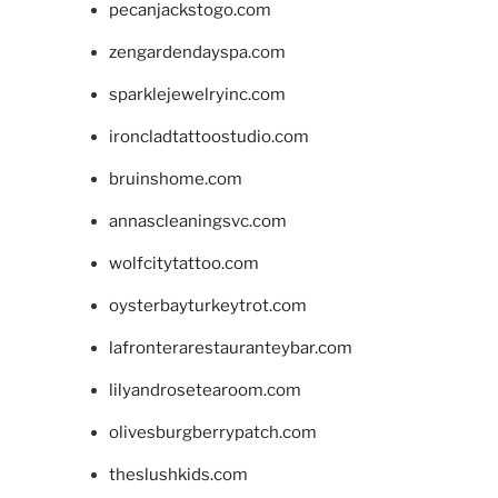
pecanjackstogo.com
zengardendayspa.com
sparklejewelryinc.com
ironcladtattoostudio.com
bruinshome.com
annascleaningsvc.com
wolfcitytattoo.com
oysterbayturkeytrot.com
lafronterarestauranteybar.com
lilyandrosetearoom.com
olivesburgberrypatch.com
theslushkids.com