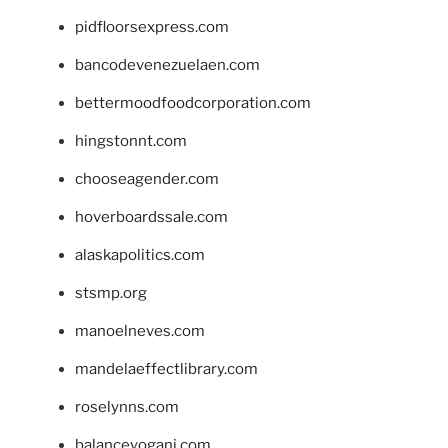
pidfloorsexpress.com
bancodevenezuelaen.com
bettermoodfoodcorporation.com
hingstonnt.com
chooseagender.com
hoverboardssale.com
alaskapolitics.com
stsmp.org
manoelneves.com
mandelaeffectlibrary.com
roselynns.com
balanceyoganj.com