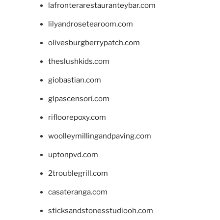
lafronterarestauranteybar.com
lilyandrosetearoom.com
olivesburgberrypatch.com
theslushkids.com
giobastian.com
glpascensori.com
rifloorepoxy.com
woolleymillingandpaving.com
uptonpvd.com
2troublegrill.com
casateranga.com
sticksandstonesstudiooh.com