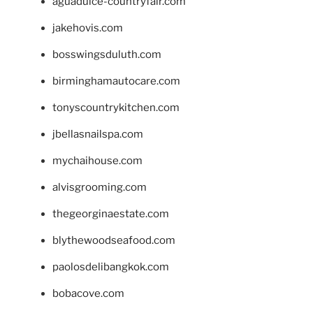
aguadulce-countryfair.com
jakehovis.com
bosswingsduluth.com
birminghamautocare.com
tonyscountrykitchen.com
jbellasnailspa.com
mychaihouse.com
alvisgrooming.com
thegeorginaestate.com
blythewoodseafood.com
paolosdelibangkok.com
bobacove.com