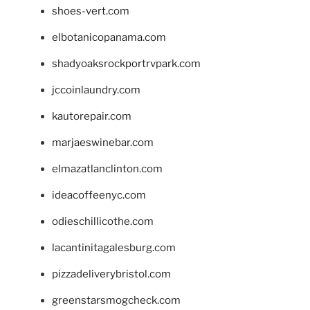
shoes-vert.com
elbotanicopanama.com
shadyoaksrockportrvpark.com
jccoinlaundry.com
kautorepair.com
marjaeswinebar.com
elmazatlanclinton.com
ideacoffeenyc.com
odieschillicothe.com
lacantinitagalesburg.com
pizzadeliverybristol.com
greenstarsmogcheck.com