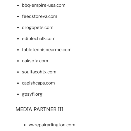
bbq-empire-usa.com
feedstoreva.com
drogopets.com
ediblechalk.com
tabletennisnearme.com
oaksofa.com
soultacohtx.com
capishcaps.com
gpsyfl.org
MEDIA PARTNER III
vwrepairarlington.com