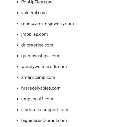
PopUpFlea.com
valueml.com
rebeccatorresjewelry.com
jmpbliss.com
drjorgerico.com
queensushipa.com
wendyweimerdds.com
ameri-camp.com
hrsreceivables.com
empconst1.com
cinderella-support.com
bigpinkrestaurant.com