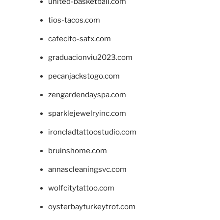
united-basketball.com
tios-tacos.com
cafecito-satx.com
graduacionviu2023.com
pecanjackstogo.com
zengardendayspa.com
sparklejewelryinc.com
ironcladtattoostudio.com
bruinshome.com
annascleaningsvc.com
wolfcitytattoo.com
oysterbayturkeytrot.com