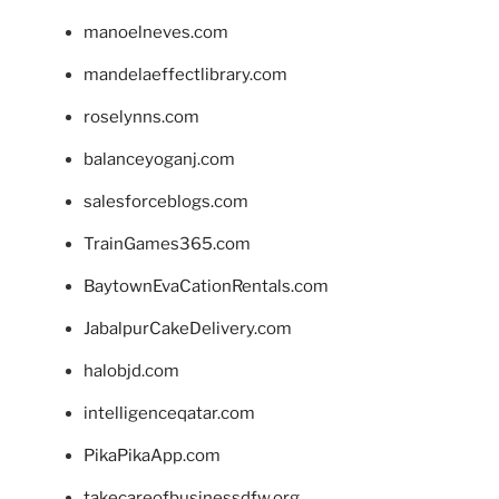
manoelneves.com
mandelaeffectlibrary.com
roselynns.com
balanceyoganj.com
salesforceblogs.com
TrainGames365.com
BaytownEvaCationRentals.com
JabalpurCakeDelivery.com
halobjd.com
intelligenceqatar.com
PikaPikaApp.com
takecareofbusinessdfw.org