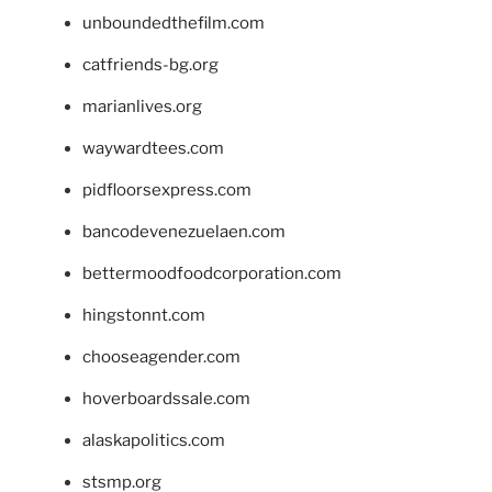
unboundedthefilm.com
catfriends-bg.org
marianlives.org
waywardtees.com
pidfloorsexpress.com
bancodevenezuelaen.com
bettermoodfoodcorporation.com
hingstonnt.com
chooseagender.com
hoverboardssale.com
alaskapolitics.com
stsmp.org