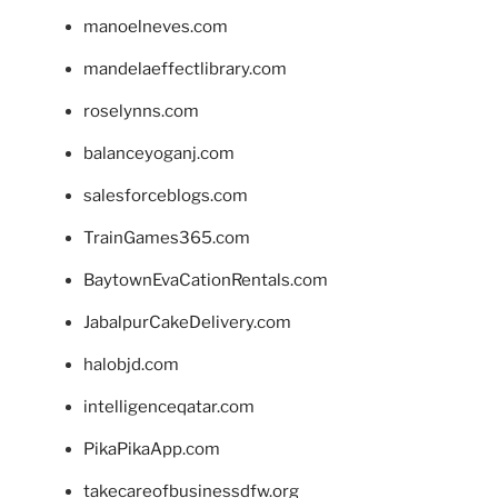
manoelneves.com
mandelaeffectlibrary.com
roselynns.com
balanceyoganj.com
salesforceblogs.com
TrainGames365.com
BaytownEvaCationRentals.com
JabalpurCakeDelivery.com
halobjd.com
intelligenceqatar.com
PikaPikaApp.com
takecareofbusinessdfw.org