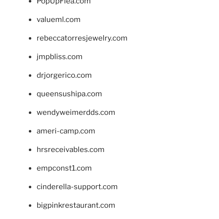
PopUpFlea.com
valueml.com
rebeccatorresjewelry.com
jmpbliss.com
drjorgerico.com
queensushipa.com
wendyweimerdds.com
ameri-camp.com
hrsreceivables.com
empconst1.com
cinderella-support.com
bigpinkrestaurant.com