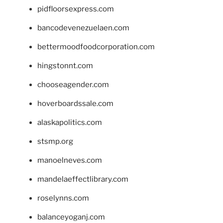
pidfloorsexpress.com
bancodevenezuelaen.com
bettermoodfoodcorporation.com
hingstonnt.com
chooseagender.com
hoverboardssale.com
alaskapolitics.com
stsmp.org
manoelneves.com
mandelaeffectlibrary.com
roselynns.com
balanceyoganj.com