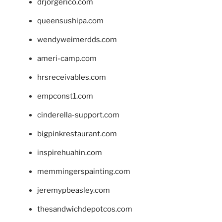
drjorgerico.com
queensushipa.com
wendyweimerdds.com
ameri-camp.com
hrsreceivables.com
empconst1.com
cinderella-support.com
bigpinkrestaurant.com
inspirehuahin.com
memmingerspainting.com
jeremypbeasley.com
thesandwichdepotcos.com