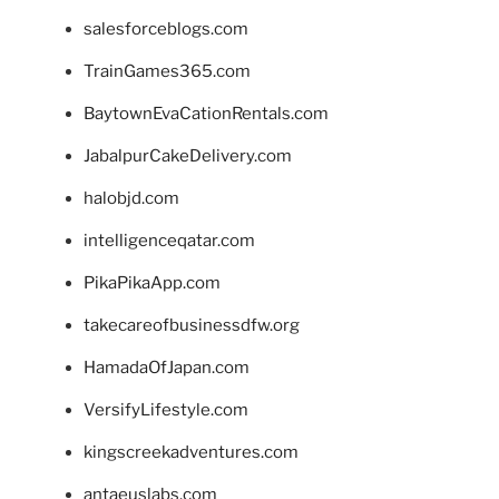
salesforceblogs.com
TrainGames365.com
BaytownEvaCationRentals.com
JabalpurCakeDelivery.com
halobjd.com
intelligenceqatar.com
PikaPikaApp.com
takecareofbusinessdfw.org
HamadaOfJapan.com
VersifyLifestyle.com
kingscreekadventures.com
antaeuslabs.com