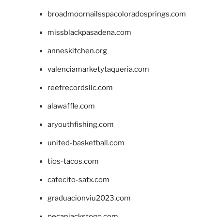
broadmoornailsspacoloradosprings.com
missblackpasadena.com
anneskitchen.org
valenciamarketytaqueria.com
reefrecordsllc.com
alawaffle.com
aryouthfishing.com
united-basketball.com
tios-tacos.com
cafecito-satx.com
graduacionviu2023.com
pecanjackstogo.com