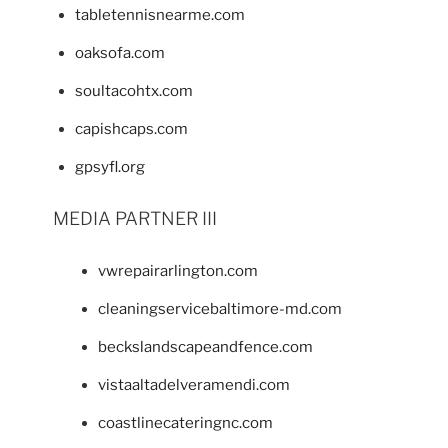
tabletennisnearme.com
oaksofa.com
soultacohtx.com
capishcaps.com
gpsyfl.org
MEDIA PARTNER III
vwrepairarlington.com
cleaningservicebaltimore-md.com
beckslandscapeandfence.com
vistaaltadelveramendi.com
coastlinecateringnc.com