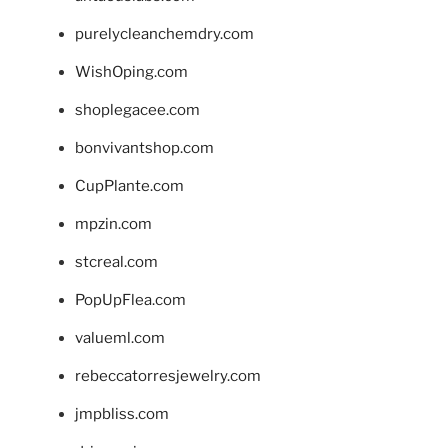
purelycleanchemdry.com
WishOping.com
shoplegacee.com
bonvivantshop.com
CupPlante.com
mpzin.com
stcreal.com
PopUpFlea.com
valueml.com
rebeccatorresjewelry.com
jmpbliss.com