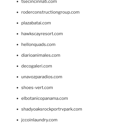
tsecincinnati.com
roderconstructiongroup.com
plazabatai.com
hawkscayresort.com
hellonquads.com
diarioanimales.com
decogaleri.com
unavozparadios.com
shoes-vert.com
elbotanicopanama.com
shadyoaksrockportrvpark.com
jccoinlaundry.com