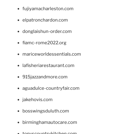
fujiyamacharleston.com
elpatronchardon.com
donglaishun-order.com
fiamc-rome2022.org
mariceworldessentials.com
lafisheriarestaurant.com
915jazzandmore.com
aguadulce-countryfair.com
jakehovis.com
bosswingsduluth.com
birminghamautocare.com
tonyscountrykitchen.com