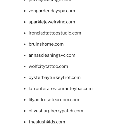
zengardendayspa.com
sparklejewelryinc.com
ironcladtattoostudio.com
bruinshome.com
annascleaningsvc.com
wolfcitytattoo.com
oysterbayturkeytrot.com
lafronterarestauranteybar.com
lilyandrosetearoom.com
olivesburgberrypatch.com
theslushkids.com